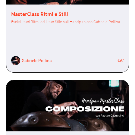
MasterClass Ritmi e Stili
Evolvi i tuoi Ritmi ed il tuo Stile sull'Handpan con Gabriele Pollina
€97
Gabriele Pollina