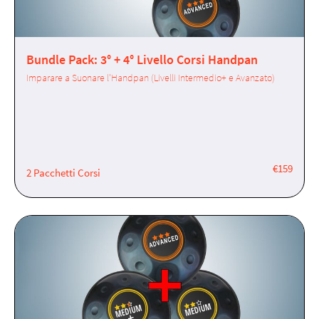
Bundle Pack: 3° + 4° Livello Corsi Handpan
Imparare a Suonare l'Handpan (Livelli Intermedio+ e Avanzato)
€159
2 Pacchetti Corsi