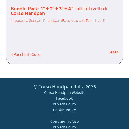
Bundle Pack: 1° + 2° + 3° + 4° Tutti i Livelli di
Corso Handpan
Imparare a Suonare l'Handpan (Pacchetto con Tutti i Livelli)
€269
4 Pacchetti Corsi
© Corso Handpan Italia 2026
Corso Handpan Website
Facebook
Privacy Policy
Cookie Policy
Condizioni d'uso
Privacy Policy