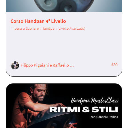
Corso Handpan 4° Livello
Impara a Suonare l'Handpan (Livello Avanzato)
€89
Filippo Pigaiani e Raffaello Cavaggioni