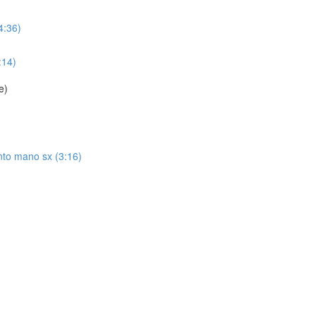
4:36)
:14)
e)
to mano sx (3:16)